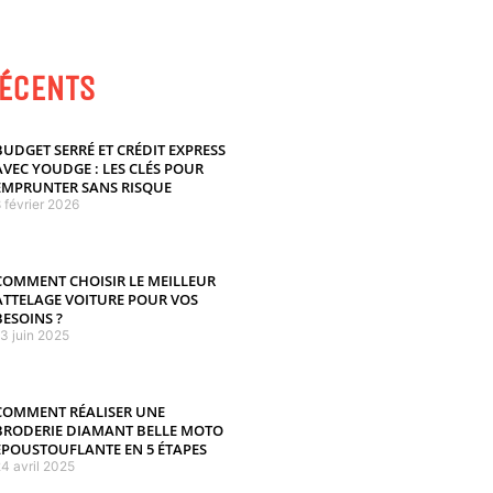
RÉCENTS
BUDGET SERRÉ ET CRÉDIT EXPRESS
AVEC YOUDGE : LES CLÉS POUR
EMPRUNTER SANS RISQUE
 février 2026
COMMENT CHOISIR LE MEILLEUR
ATTELAGE VOITURE POUR VOS
BESOINS ?
13 juin 2025
COMMENT RÉALISER UNE
BRODERIE DIAMANT BELLE MOTO
ÉPOUSTOUFLANTE EN 5 ÉTAPES
4 avril 2025