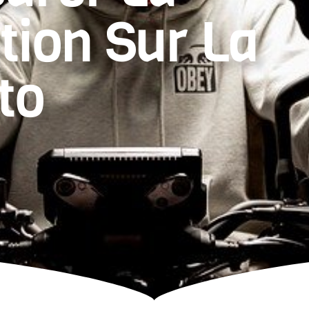
ion Sur La
to