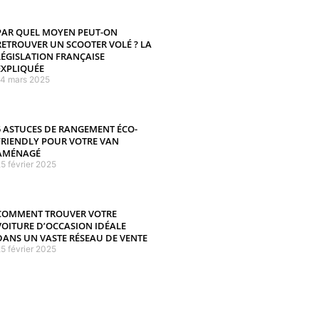
PAR QUEL MOYEN PEUT-ON
RETROUVER UN SCOOTER VOLÉ ? LA
LÉGISLATION FRANÇAISE
EXPLIQUÉE
14 mars 2025
5 ASTUCES DE RANGEMENT ÉCO-
FRIENDLY POUR VOTRE VAN
AMÉNAGÉ
5 février 2025
COMMENT TROUVER VOTRE
VOITURE D’OCCASION IDÉALE
DANS UN VASTE RÉSEAU DE VENTE
5 février 2025