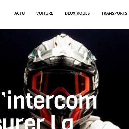
ACTU
VOITURE
DEUX ROUES
TRANSPORTS
L’intercom
urer La