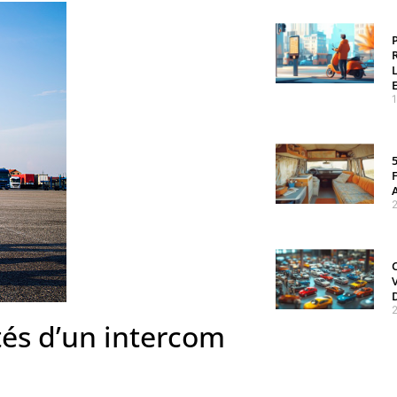
2
2
tés d’un intercom