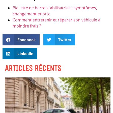
Biellette de barre stabilisatrice : symptômes,
changement et prix
Comment entretenir et réparer son véhicule à
moindre frais ?
Facebook
Twitter
LinkedIn
ARTICLES RÉCENTS