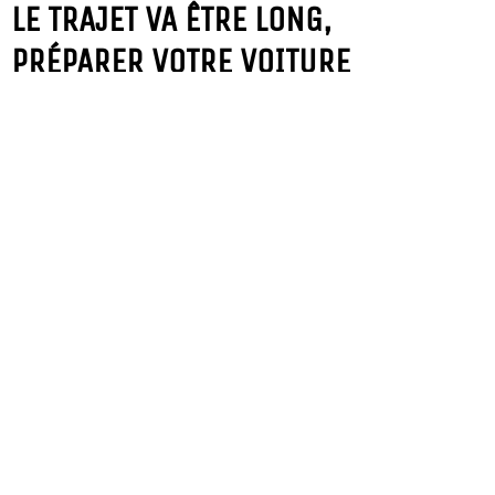
LE TRAJET VA ÊTRE LONG,
PRÉPARER VOTRE VOITURE
27 mai 2021
Pour assurer un voyage tranquille, vous devriez faire
la révision de votre véhicule. Il est possible que ce
soit juste un contrôle de routine, car
LIRE PLUS »