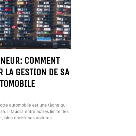
ENEUR: COMMENT
R LA GESTION DE SA
UTOMOBILE
lotte automobile est une tâche qui
se. Il faudra entre autres limiter les
, bien choisir ses voitures