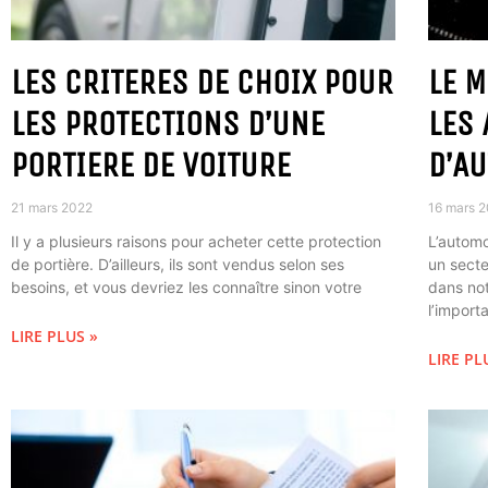
LES CRITERES DE CHOIX POUR
LE 
LES PROTECTIONS D’UNE
LES
PORTIERE DE VOITURE
D’A
21 mars 2022
16 mars 
Il y a plusieurs raisons pour acheter cette protection
L’automo
de portière. D’ailleurs, ils sont vendus selon ses
un secte
besoins, et vous devriez les connaître sinon votre
dans not
l’import
LIRE PLUS »
LIRE PL