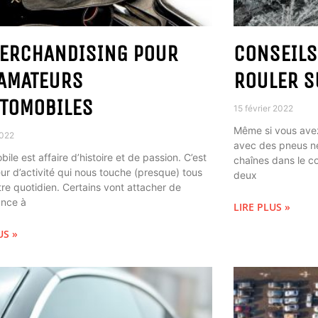
MERCHANDISING POUR
CONSEILS
 AMATEURS
ROULER S
UTOMOBILES
15 février 2022
Même si vous avez
2022
avec des pneus ne
bile est affaire d’histoire et de passion. C’est
chaînes dans le co
ur d’activité qui nous touche (presque) tous
deux
re quotidien. Certains vont attacher de
ance à
LIRE PLUS »
US »