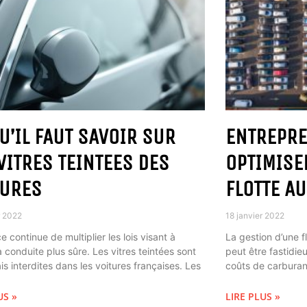
U’IL FAUT SAVOIR SUR
ENTREPR
VITRES TEINTEES DES
OPTIMISE
TURES
FLOTTE A
r 2022
18 janvier 2022
e continue de multiplier les lois visant à
La gestion d’une f
a conduite plus sûre. Les vitres teintées sont
peut être fastidieu
s interdites dans les voitures françaises. Les
coûts de carburant
US »
LIRE PLUS »